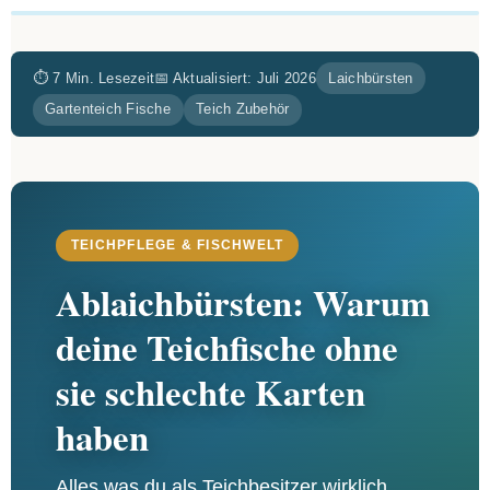
Laichbürsten
⏱ 7 Min. Lesezeit
📅 Aktualisiert: Juli 2026
Gartenteich Fische
Teich Zubehör
TEICHPFLEGE & FISCHWELT
Ablaichbürsten: Warum
deine Teichfische ohne
sie schlechte Karten
haben
Alles was du als Teichbesitzer wirklich