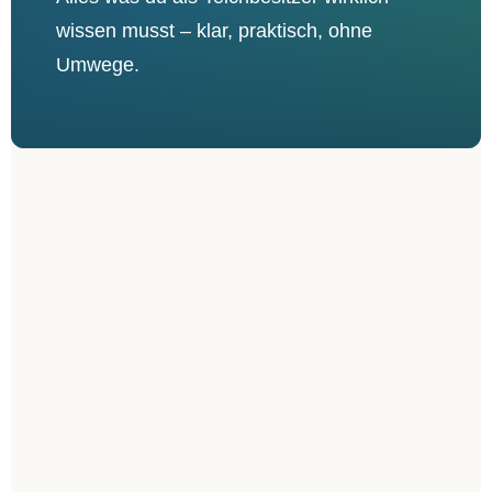
wissen musst – klar, praktisch, ohne
Umwege.