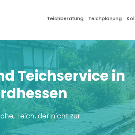
Teichberatung
Teichplanung
Koi
nd Teichservice in
ordhessen
he, Teich, der nicht zur