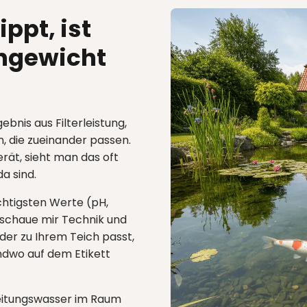
ppt, ist
chgewicht
ebnis aus Filterleistung,
, die zueinander passen.
rät, sieht man das oft
a sind.
chtigsten Werte (pH,
 schaue mir Technik und
der zu Ihrem Teich passt,
endwo auf dem Etikett
eitungswasser im Raum