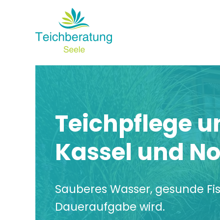
Zum
Inhalt
springen
Teichpflege u
Kassel und N
Sauberes Wasser, gesunde Fisc
Daueraufgabe wird.