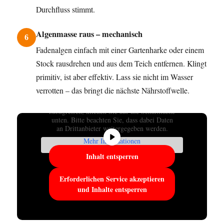
Durchfluss stimmt.
Algenmasse raus – mechanisch
6
Fadenalgen einfach mit einer Gartenharke oder einem
Stock rausdrehen und aus dem Teich entfernen. Klingt
primitiv, ist aber effektiv. Lass sie nicht im Wasser
verrotten – das bringt die nächste Nährstoffwelle.
Sie sehen gerade einen Platzhalterinhalt von
YouTube
. Um auf den eigentlichen Inhalt
zuzugreifen, klicken Sie auf die Schaltfläche
unten. Bitte beachten Sie, dass dabei Daten
an Drittanbieter weitergegeben werden.
Mehr Informationen
Inhalt entsperren
Erforderlichen Service akzeptieren
und Inhalte entsperren