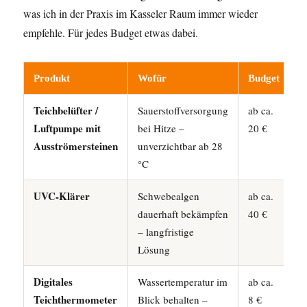
was ich in der Praxis im Kasseler Raum immer wieder
empfehle. Für jedes Budget etwas dabei.
Produkt
Wofür
Budget
L
Teichbelüfter /
Sauerstoffversorgung
ab ca.
Luftpumpe mit
bei Hitze –
20 €
Ausströmersteinen
unverzichtbar ab 28
°C
UVC-Klärer
Schwebealgen
ab ca.
dauerhaft bekämpfen
40 €
– langfristige
Lösung
Digitales
Wassertemperatur im
ab ca.
Teichthermometer
Blick behalten –
8 €