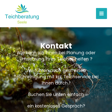
Zum
Inhalt
springen
Kontakt
Wie kann ich Ihnen bei Planung oder
Umsetzung Ihres Teiches helfen ?
Wir führen auch gern einen
Teichreinigung mit kpl. Teichservice bei
Ihnen durch !
Buchen Sie unten einfach
ein kostenloses Gespräch?