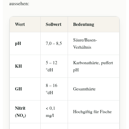
aussehen:
Wert
Sollwert
Bedeutung
Säure/Basen-
pH
7,0 – 8,5
Verhältnis
5 – 12
Karbonathärte, puffert
KH
°dH
pH
8 – 16
GH
Gesamthärte
°dH
Nitrit
< 0,1
Hochgiftig für Fische
(NO₂)
mg/l