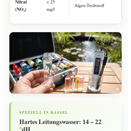
Nitrat
< 25
Algen-Treibstoff
(NO₃)
mg/l
SPEZIELL IN KASSEL
Hartes Leitungswasser: 14 – 22
°dH