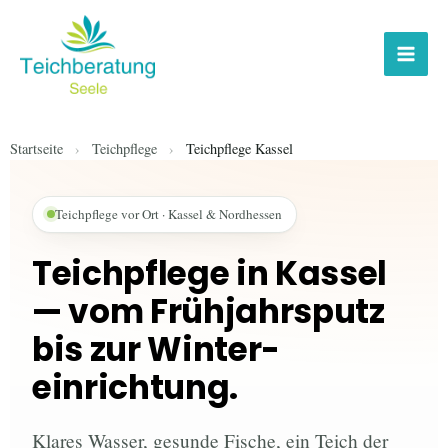
Zum
Inhalt
springen
Startseite
›
Teichpflege
›
Teichpflege Kassel
Teichpflege vor Ort · Kassel & Nordhessen
Teichpflege in Kassel
— vom Frühjahrs­putz
bis zur Winter­
einrichtung.
Klares Wasser, gesunde Fische, ein Teich der