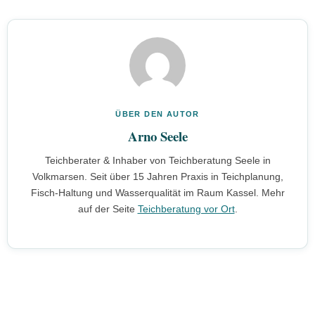
richtige Pflanztiefe – eine Übersicht findest du im Guide
Mit Testkits oder Teststreifen für pH-Wert, Ammoniak und Nitrit.
Teichpflanzen für jede Wassertiefe
.
Im Sommer mindestens wöchentlich testen, außerdem nach
starkem Regen – der kann die Werte schnell verschieben. Der
pH-Wert sollte zwischen 7 und 8,5 liegen.
ÜBER DEN AUTOR
Arno Seele
Teichberater & Inhaber von Teichberatung Seele in
Volkmarsen. Seit über 15 Jahren Praxis in Teichplanung,
Fisch-Haltung und Wasserqualität im Raum Kassel. Mehr
auf der Seite
Teichberatung vor Ort
.