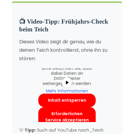
📺 Video-Tipp: Frühjahrs-Check
beim Teich
Sie sehen gerade einen
Dieses Video zeigt dir genau, wie du
Platzhalterinhalt von
YouTube
. Um auf den
deinen Teich kontrollierst, ohne ihn zu
eigentlichen Inhalt
stören:
zuzugreifen, klicken Sie auf
die Schaltfläche unten.
Bitte beachten Sie, dass
dabei Daten an
Drittanbieter
weitergegeben werden.
Mehr Informationen
Inhalt entsperren
Erforderlichen
Service akzeptieren
und Inhalte
💡
Tipp:
Such auf YouTube nach „Teich
entsperren