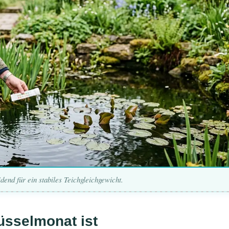
nd für ein stabiles Teichgleichgewicht.
üsselmonat ist