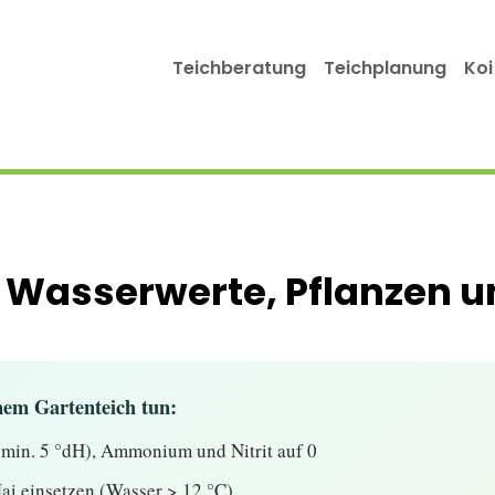
Teichberatung
Teichplanung
Koi
– Wasserwerte, Pflanzen u
nem Gartenteich tun:
min. 5 °dH), Ammonium und Nitrit auf 0
i einsetzen (Wasser > 12 °C)