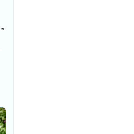
men
–