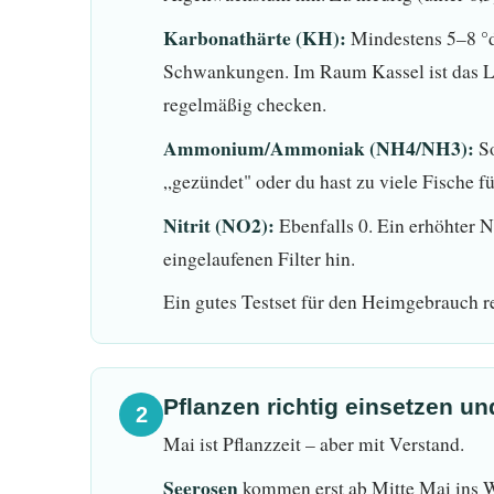
Karbonathärte (KH):
Mindestens 5–8 °d
Schwankungen. Im Raum Kassel ist das Le
regelmäßig checken.
Ammonium/Ammoniak (NH4/NH3):
So
„gezündet" oder du hast zu viele Fische fü
Nitrit (NO2):
Ebenfalls 0. Ein erhöhter N
eingelaufenen Filter hin.
Ein gutes Testset für den Heimgebrauch re
Pflanzen richtig einsetzen un
2
Mai ist Pflanzzeit – aber mit Verstand.
Seerosen
kommen erst ab Mitte Mai ins W