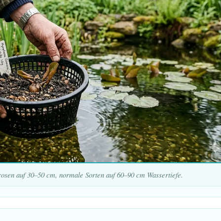
erosen auf 30–50 cm, normale Sorten auf 60–90 cm Wassertiefe.