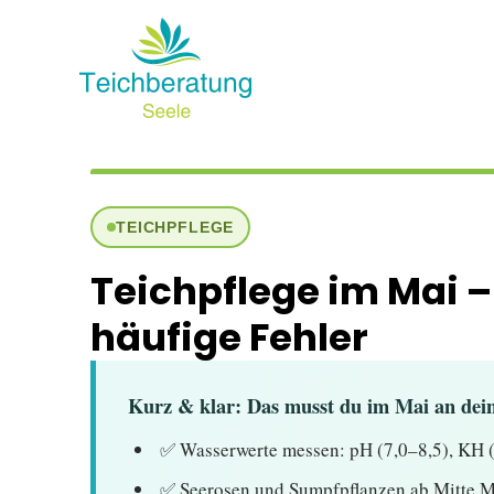
Zum
Inhalt
springen
TEICHPFLEGE
Teichpflege im Mai 
häufige Fehler
Kurz & klar: Das musst du im Mai an dei
✅ Wasserwerte messen: pH (7,0–8,5), KH (
✅ Seerosen und Sumpfpflanzen ab Mitte Ma