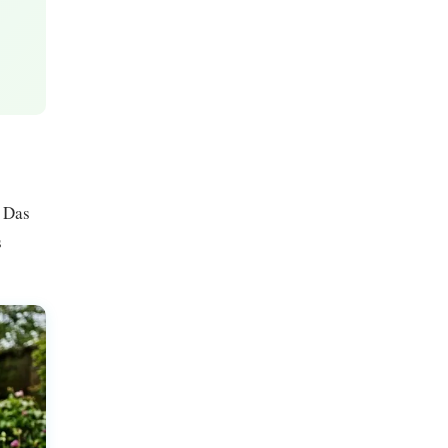
. Das
s