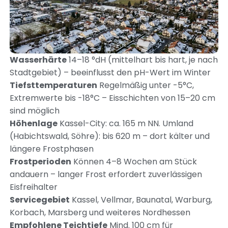
Wasserhärte
14–18 °dH (mittelhart bis hart, je nach
Stadtgebiet) – beeinflusst den pH-Wert im Winter
Tiefsttemperaturen
Regelmäßig unter -5°C,
Extremwerte bis -18°C – Eisschichten von 15–20 cm
sind möglich
Höhenlage
Kassel-City: ca. 165 m NN. Umland
(Habichtswald, Söhre): bis 620 m – dort kälter und
längere Frostphasen
Frostperioden
Können 4–8 Wochen am Stück
andauern – langer Frost erfordert zuverlässigen
Eisfreihalter
Servicegebiet
Kassel, Vellmar, Baunatal, Warburg,
Korbach, Marsberg und weiteres Nordhessen
Empfohlene Teichtiefe
Mind. 100 cm für