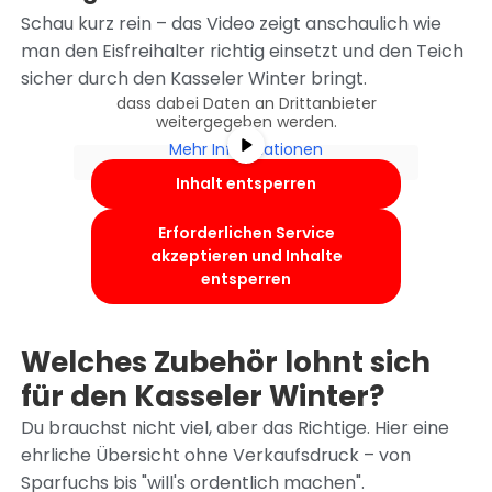
Schau kurz rein – das Video zeigt anschaulich wie
Sie sehen gerade einen Platzhalterinhalt
von
YouTube
. Um auf den eigentlichen
man den Eisfreihalter richtig einsetzt und den Teich
Inhalt zuzugreifen, klicken Sie auf die
sicher durch den Kasseler Winter bringt.
Schaltfläche unten. Bitte beachten Sie,
dass dabei Daten an Drittanbieter
weitergegeben werden.
Mehr Informationen
Inhalt entsperren
Erforderlichen Service
akzeptieren und Inhalte
entsperren
Welches Zubehör lohnt sich
für den Kasseler Winter?
Du brauchst nicht viel, aber das Richtige. Hier eine
ehrliche Übersicht ohne Verkaufsdruck – von
Sparfuchs bis "will's ordentlich machen".