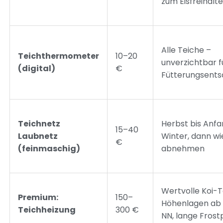
zum Eisfreihalte
Alle Teiche –
Teichthermometer
10–20
unverzichtbar f
(digital)
€
Fütterungsents
Teichnetz
Herbst bis Anf
15–40
Laubnetz
Winter, dann wi
€
(feinmaschig)
abnehmen
Wertvolle Koi-T
Premium:
150–
Höhenlagen ab
Teichheizung
300 €
NN, lange Fros