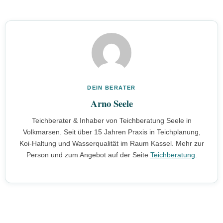
vorhanden (Folienstärke, Volumen, Baujahr, verbaute Technik).
Ja. Standort, Größe, Tiefe, Filtertechnik und Bepflanzung werden
Fotos von früheren Problemen wie Algenblüten helfen bei der
vor dem ersten Spatenstich geplant – das verhindert teure
Diagnose.
Umbauten. Ein Koiteich braucht zum Beispiel mindestens 1,50 m
Tiefe und eine passende Filteranlage; solche Weichen stellt man
am besten ganz am Anfang.
DEIN BERATER
Arno Seele
Teichberater & Inhaber von Teichberatung Seele in
Volkmarsen. Seit über 15 Jahren Praxis in Teichplanung,
Koi-Haltung und Wasserqualität im Raum Kassel. Mehr zur
Person und zum Angebot auf der Seite
Teichberatung
.