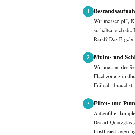
Bestandsaufna
1
Wir messen pH, KH
verhalten sich die
Rand? Das Ergebni
Mulm- und Sch
2
Wir messen die Sed
Flachzone gründli
Frühjahr brauchst.
Filter- und Pu
3
Außenfilter kompl
Bedarf Quarzglas g
frostfreie Lagerun