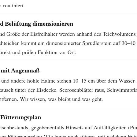
h routiniert.
nd Belüftung dimensionieren
nd Größe der Eisfreihalter werden anhand des Teichvolumens 
chteichen kommt ein dimensionierter Sprudlerstein auf 30–40
direkt und prüfen Funktion vor Ort.
t mit Augenmaß
n und andere hohle Halme stehen 10–15 cm über dem Wasser – 
tausch unter der Eisdecke. Seerosenblätter raus, Schwimmpfl
tfernen. Wir wissen, was bleibt und was geht.
 Fütterungsplan
ischbestands, gegebenenfalls Hinweis auf Auffälligkeiten (Pu
ter Fütterungsplan: Wie lange noch füttern, mit welchem Futt