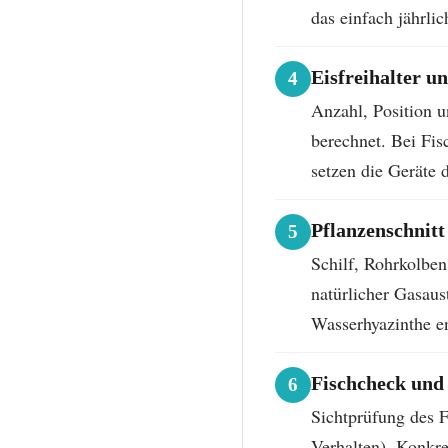
das einfach jährlic
Eisfreihalter u
4
Anzahl, Position u
berechnet. Bei Fis
setzen die Geräte 
Pflanzenschnit
5
Schilf, Rohrkolbe
natürlicher Gasaus
Wasserhyazinthe en
Fischcheck und
6
Sichtprüfung des F
Verhalten). Konkre