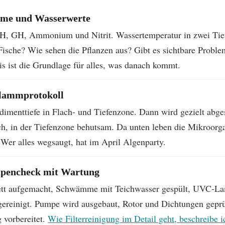
hme und Wasserwerte
, GH, Ammonium und Nitrit. Wassertemperatur in zwei Tief
 Fische? Wie sehen die Pflanzen aus? Gibt es sichtbare Probl
s ist die Grundlage für alles, was danach kommt.
lammprotokoll
imenttiefe in Flach- und Tiefenzone. Dann wird gezielt abges
ch, in der Tiefenzone behutsam. Da unten leben die Mikroorg
 Wer alles wegsaugt, hat im April Algenparty.
mpencheck mit Wartung
ett aufgemacht, Schwämme mit Teichwasser gespült, UVC-La
ereinigt. Pumpe wird ausgebaut, Rotor und Dichtungen geprüft
g vorbereitet.
Wie Filterreinigung im Detail geht, beschreibe i